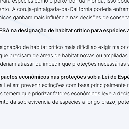
ara espécies como o peixe-boi-da-Flórida, isso pode d
to. A coruja-pintalgada-da-Califórnia poderia enfren
micos ganham mais influência nas decisões de conser
 ESA na designação de habitat crítico para espécie
ignação de habitat crítico mais difícil ao exigir mai
que precisam de áreas de habitat novas ou ampliada
eriam atrasar ou impedir que proteções necessárias 
impactos econômicos nas proteções sob a Lei de Es
da Lei em prevenir extinções com base principalmente
s temem que priorizar fatores econômicos leve a deci
ento da sobrevivência de espécies a longo prazo, po