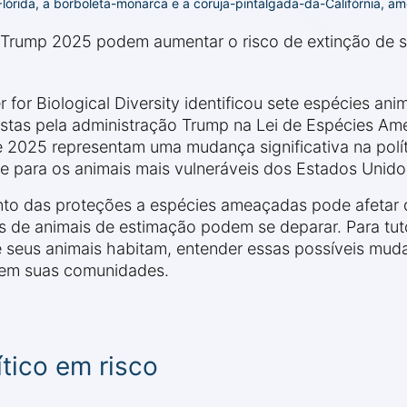
lórida, a borboleta-monarca e a coruja-pintalgada-da-Califórnia, a
Trump 2025 podem aumentar o risco de extinção de s
for Biological Diversity identificou sete espécies an
stas pela administração Trump na Lei de Espécies Am
2025 representam uma mudança significativa na polí
e para os animais mais vulneráveis dos Estados Unido
nto das proteções a espécies ameaçadas pode afetar 
s de animais de estimação podem se deparar. Para t
eus animais habitam, entender essas possíveis mudanç
 em suas comunidades.
tico em risco