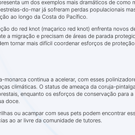
representa um dos exemplos mais dramáticos de como 
 estrelas-do-mar já sofreram perdas populacionais ma
ação ao longo da Costa do Pacífico.
ão do red knot (maçarico red knot) enfrenta novos de
nte a migração e precisam de áreas de parada protegi
m tornar mais difícil coordenar esforços de proteção e
ta-monarca continua a acelerar, com esses polinizador
as climáticas. O status de ameaça da coruja-pintalgad
restais, enquanto os esforços de conservação para a a
ua doce.
rilhas ou acampar com seus pets podem encontrar ess
ias ao ar livre da comunidade de tutores.