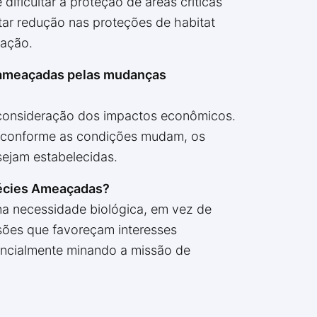
ificultar a proteção de áreas críticas
tar redução nas proteções de habitat
vação.
s ameaçadas pelas mudanças
or consideração dos impactos econômicos.
s conforme as condições mudam, os
sejam estabelecidas.
pécies Ameaçadas?
 na necessidade biológica, em vez de
sões que favoreçam interesses
tencialmente minando a missão de