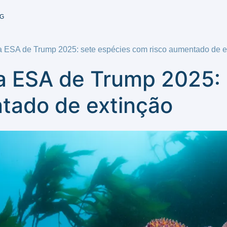
G
 ESA de Trump 2025: sete espécies com risco aumentado de e
 ESA de Trump 2025: 
tado de extinção